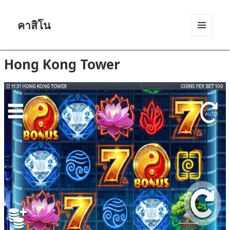
คาสิโน
MENU
AND
WIDGETS
Hong Kong Tower