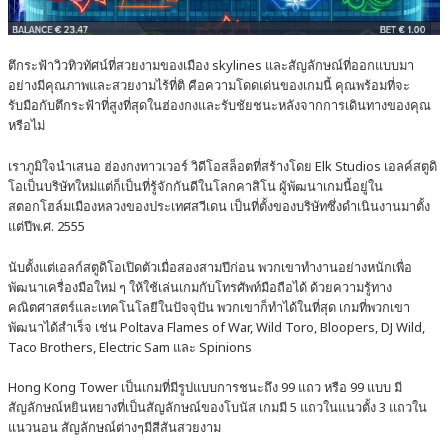
ตึกระฟ้าวิวทิวทัศน์ที่สวยงามของเมือง skylines และสัญลักษณ์ที่ออกแบบมา
อย่างมีคุณภาพและสวยงามไร้ที่ติ คือความโดดเด่นของเกมนี้ คุณพร้อมที่จะ
รับมือกับตึกระฟ้าที่สูงที่สุดในฮ่องกงและรับชัยชนะหลังจากการเดินทางของคุณ
หรือไม่
เราภูมิใจนำเสนอ ฮ่องกงทาวเวอร์ วิดีโอสล็อตที่สร้างโดย Elk Studios เอลค์สตูดิ
โอเป็นบริษัทใหม่แต่ก็เป็นที่รู้จักกันดีในโลกคาสิโน ผู้พัฒนาเกมนี้อยู่ใน
สตอกโฮล์มเมืองหลวงของประเทศสวีเดน เป็นที่ตั้งของบริษัทซึ่งดำเนินงานมาตั้ง
แต่ปีพ.ศ. 2555
นับตั้งแต่เอลก์สตูดิโอเปิดตัวเมื่อสองสามปีก่อน พวกเขาทำงานอย่างหนักเพื่อ
พัฒนาเครื่องมือใหม่ ๆ ให้ใช้เล่นเกมกับโทรศัพท์มือถือได้ ด้วยความรู้ทาง
คณิตศาสตร์และเทคโนโลยีในปัจจุปัน พวกเขาก็ทำได้ในที่สุด เกมที่พวกเขา
พัฒนาได้สำเร็จ เช่น Poltava Flames of War, Wild Toro, Bloopers, DJ Wild,
Taco Brothers, Electric Sam และ Spinions
Hong Kong Tower เป็นเกมที่มีรูปแบบการชนะถึง 99 แถว หรือ 99 แบบ มี
สัญลักษณ์หยินหยางที่เป็นสัญลักษณ์ของโบนัส เกมมี 5 แถวในแนวตั้ง 3 แถวใน
แนวนอน สัญลักษณ์ต่างๆมีสีสันสวยงาม