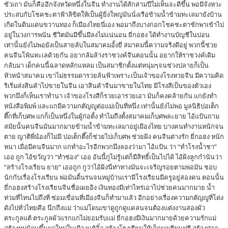
ซัวเถา มันก็คืออีกจังหวัดหนึ่งในจีน ทำงานได้สักสามปีไม่เห็นจะดีขึ้น พอมีจังหวะ
ประสบกับโชคชะตาฟ้าลิขิตให้เป็นผู้ยิ่งใหญ่มันนั่งเรือข้ามน้ำข้ามทะเลมายังบ้าน
เกิดในดินแดนขวานทอง ก็เมืองไทยนี่เอง พอมาถึงบางกอกโชคชะตาชักพาเข้าไป
อยู่ในวงการพนัน ชีวิตมันมีขึ้นมีลงไม่แน่นอน ยี่กอฮง ได้ทำงานบัญชีในบ่อน
เท่านั้นยังไม่พอยังเป็นสายลับในสมาคมอั้งยี่ สมาคมนี้ความจริงดีอยู่ พวกนี้ช่วย
คนจีนโพ้นทะเลด้วยกัน อยากล้มล้างราชวงค์จีนตอนนั้น อยากให้ราชวงค์เดิม
กลับมา เด็กคนนี้ฉลาดหลักแหลม เป็นสมาชิกตั้งแต่หนุ่มๆจนช่วงปลายก็เป็น
หัวหน้าสมาคม เขาไม่ธรรมดารวยล้นฟ้าเพราะเป็นเจ้าของโรงหวยจีน มีความคิด
ริเริ่มส่งสินค้าไปขายในจีน เอาสินค้าจีนมาขายในไทย มีโรงสีเป็นของตัวเอง
พวกมึงก็เห็นเราทำนา เจ้าของโรงสีก็รวยเอารวยเอา มันก็คงคล้ายกัน แกยังทำ
หนังสือพิมพ์ และแกมีความกตัญญูต่อแม่เป็นที่หนึ่ง เท่านั้นยังไม่พอ มูลนิธิปอเต็ก
ตึ๊กที่เก็บศพ แกก็เป็นหนึ่งในผู้ก่อตั้ง ทำไมถึงตั้งสมาคมเก็บศพละยาย ไอ้แป้นถาม
สมัยนั้นคนจีนมันมากมายข้ามน้ำข้ามทะเลมาอยู่เมืองไทย บางคนทำงานหนักจน
ตาย ญาติพี่น้องก็ไม่มี ปอเต็กตึ๊งก็ช่วยไปเก็บศพ ช่วยฝัง คนจีนต่างรัก ยี่กอฮง หนัก
หนา เมื่อมีคนจีนมาก แกทำอะไรอีกพวกมึงลองว่ามา ไอ้แป้น ว่า “ทำโรงน้ำชา”
เออ ถูก ไอ้ขวัญว่า “ทำซ่อง” เออ อันนี้กูไม่รู้แต่ก็มีสิทธิ์เป็นไปได้ ไอ้ผิงลูกกำนันว่า
“สร้างโรงเรียน ยาย” เออถูก กูว่าไอ้ผิงนี่ท่าทางมันจะเจริญรอยตามพ่อมัน ชอบ
นักกับเรื่องโรงเรียน พ่อมันดิ้นรนจนหมู่บ้านเรามีโรงเรียนมีครูอยู่สองคน ตอนนั้น
ยี่กอฮงสร้างโรงเรียนจีนชื่อเผยอิง เงินทองมีเท่าไหร่เอาไปช่วยคนมากมาย น้ำ
ท่วมที่ไหนไปถึงที่ ซ่อมเขื่อนที่เมืองจีนก็ทำมาแล้ว อีกอย่างเรื่องความกตัญญูที่โด่ง
ดังไปทั่วไทยคือ นึกถึงแม่ ว่าแม่โดนเขาดูถูกดูแคลนจนต้องแต่งงานสองผัว
ตระกูลแต้ ตระกูลผัวแรกแกไม่ยอมรับแม่ ยี่กอฮงมีเงินมากมายด้วยความรักแม่