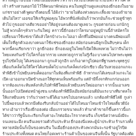
สร้างหมู่บ้านขึ้นมาใหม่ในเมืองแต้จิ๋ว สร้างโรงเรียนให้เด็กมาเรียนฟรี สร้างศาล
เจ้า สร้างสวนดอกไม้ ไว้ให้คนมาพักผ่อน คนในหมู่บ้านดูแลแม่ของยี่กอฮงในยาม
แก่ชราอย่างดี พูดมาถึงตอนนี้ ไอ้ผิงว่า “ยายไม่ต้องห่วงผมจะเลี้ยงยายเองถ้ายาย
เดินไม่ไหว” เออขอให้เจริญพ่อคุณ ไอ้พวกที่นังฟังมันก็ว่าพวกมันก็จะช่วยดูข้าทุก
ตัวไป กูขออย่างเดียวขออย่าให้อยู่จนคนต้องมาดูเลยวะ กูขอตายก่อน แก่นักกู
ไม่สู้ พวกเด็กๆหัวเราะกันใหญ่ คราวนี้ยี่กอฮงว่าใครมาอยู่หมู่บ้านนี้ถ้าสมัครใจ
เปลี่ยนมาใช้แซ่เขาได้แล้วใครบ้างวะจะไม่เอา เด็กที่ไม่มีพ่อแม่ บางคนมีพ่อแม่ก็
เต็มใจที่ลูกตัวเองบางคนมาใช้แช่ของยี่กอฮง สมัยก่อนคนมีลูกเป็นสิบๆคน เด็ก
พวกนี้คนเรียกเขาว่า ลูกยี่กอฮง ยี่กอฮงอยู่ในไทยก็เปิดให้แทงหวย ไม่ว่าจีนไม่ว่า
ไทยแทงกันเข้าไปใครก็อยากรวย แทงหวยถูกรวยไม่รู้เรื่อง บางคนไปหาพระพุทธ
รูปไปขัดไปถู ได้เลขออกมา ถูกแล้วถูกอีก แกก็เอาตาปูไปตอกที่ฐานพระพุทธรูป
เพื่อแก้เคล็ดไม่ให้ใครได้เลขเด็ดไป แกแก้เคล็ดเก่งนักเชียว เมื่อวันหวยออกแกจะ
ทำพิธีเข้าไปหยิบเลขเด็ดออกมาในห้องที่แกทำพิธี ถ้าหากแกได้เลขแล้วแกจะไม่
เปิด เอาออกมาเปิดข้างนอกให้ทุกคนเห็นพร้อมกัน แต่ถ้ามีจิ้งจกทักแกก่อนออก
จากห้องแกจะหันหลังกลับไปทำพิธีใหม่แล้วหยิบเลขใหม่ออกมา จากนั้นเอาเลข
นั้นออกไปเปิดต่อหน้าฝูงชน แกต้องทำพิธีมึงเอ๊ยสมัยก่อนผีมันแรง บางทีมาดลใจ
ให้แกหยิบเลข ว่ากันว่าเพราะผีได้เอาเลขไปบอกคนแล้ว แกต้องทำพิธีไล่ผี กูเล่า
ไปนี้พอจบแล้วพวกมึงต้องรีบกลับบ้านอย่าได้ไปไหนมาไหนเข้าใจไหมเดี๋ยวผีบัง
ทาง เอ้ามาว่าเรื่องยี่กอฮงต่อ เมื่อแกรวยขนาดแล้ว ทำมาค้าขายก็ขึ้นคราวนี้แก
ได้ข่าวว่ารัฐนั้นจะเรียกเก็บค่าอะไรต่อมิอะไรจากคนจีน เก็บชนิดว่าคนมั่งมีจะ
จนเลยนะมึง คนจีนเลยรวมตัวกันประท้วง ยี่กอฮงนี่แหละผู้นำประท้วง ร้านรวงทั้ง
หลายสมัยนั้นก็เป็นของคนจีน ในเมื่อยี่กอฮงประท้วงพวกมันจะรอช้าอยู่ไรปิด
ร้านประท้วงทั้งหมด คนไทยก็อดเพราะร้านค้าเป็นของคนจีนทั้งนั้น รัฐบาลต้องตัด