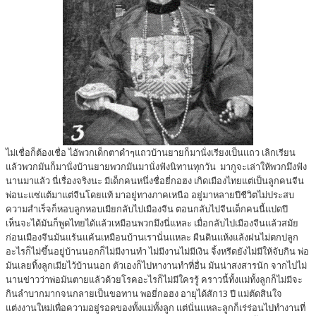
ไม่เชื่อก็ต้องเชื่อ ไอ้พวกเด็กตาดำๆแถวบ้านยายก็มานั่งเรียงเป็นแถว เลิกเรียน
แล้วพวกมันก็มานั่งบ้านยายพวกมันมานั่งฟังนิทานทุกวัน มากูจะเล่าให้พวกมึงฟัง
นานมาแล้ว นี่เรื่องจริงนะ มีเด็กคนหนึ่งชื่อยี่กอฮง เกิดเมืองไทยแต่เป็นลูกคนจีน
พ่อนะแซ่แต้มาแต่จีนโดยแท้ มาอยู่ทางภาคเหนือ อยู่มาหลายปีชีวิตไม่ประสบ
ความสำเร็จก็หอบลูกหอบเมียกลับไปเมืองจีน ตอนกลับไปจีนเด็กคนนี้แปดปี
เห็นจะได้มันก็พูดไทยได้แล้วเหมือนพวกมึงนี่แหละ เมื่อกลับไปเมืองจีนแล้วสมัย
ก่อนเมืองจีนมันแร้นแค้นเหมือนบ้านเรานั่นแหละ ผืนดินแห้งแล้งฝนไม่ตกปลูก
อะไรก็ไม่ขึ้นอยู่บ้านนอกก็ไม่มีงานทำ ไม่มีงานไม่มีเงิน จิ้งหรีดยังไม่มีให้จับกิน พ่อ
มันเลยทิ้งลูกเมียไว้บ้านนอก ตัวเองก็ไปหางานทำที่อื่น มันน่าสงสารนัก จากไปไม่
นานข่าวว่าพ่อมันตายแล้วด้วยโรคอะไรก็ไม่มีใครรู้ คราวนี้ทั้งแม่ทั้งลูกก็ไม่มีจะ
กินลำบากมากจนกลายเป็นขอทาน พอยี่กอฮง อายุได้สัก13 ปี แม่ตัดสินใจ
แต่งงานใหม่เพื่อความอยู่รอดของทั้งแม่ทั้งลูก แต่นั่นแหละลูกก็เร่ร่อนไปทำงานที่