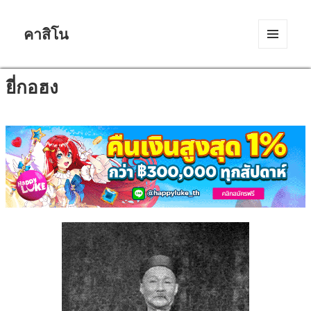
คาสิโน
MENU
AND
WIDGETS
ยี่กอฮง