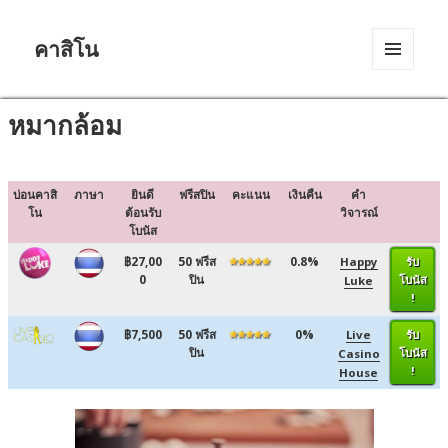
คาสิโน
MENU
AND
WIDGETS
หมากล้อม
บ่อนคาสิ
ภาษา
ยินดี
ฟรีสปิน
คะแนน
เงินคืน
คำ
โน
ต้อนรับ
วิจารณ์
โบนัส
฿27,00
50 ฟรีส
0.8%
Happy
รับ
0
ปิน
โบนัส
Luke
!
฿7,500
50 ฟรีส
0%
Live
รับ
ปิน
โบนัส
Casino
!
House