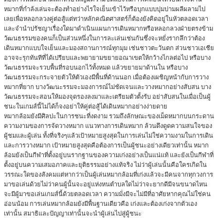
หมากที่กำลังเล่นจะต้องทำอย่างไรใจเย็นเข้าไว้หรือบุกแบบบุ่มบ่ามผลีผลามไป
เลยเพื่อหลอกลวงคู่ต่อสู้แต่ทว่าหลักคณิตศาสตร์ก็ต้องยังคิดอยู่ในหัวตลอดเวลา
และจำนำปรัชญาเรื่องใดมาดำเนินแผนการเดินหมากหรือหลอกลวงฝ่ายตรงข้าม
วัฒนธรรมของคนก็เป็นส่วนหนึ่งในการละเล่นเช่นกันซึ่งจะหยั่งรากลึกว่าต้อง
เดินหมากแบบใจเย็นและมองสถานการณ์ทุกมุม เช่นชาวตะวันตก ส่วนชาวเอเชีย
อาจจะรุกทันทีที่ได้เปรียบและพยายามขยายอณาเขตให้กว้างไกลต่อไป หรือบาง
วัฒนธรรมจะรวบพื้นที่รอบนอกไว้ทั้งหมด แล้วขยายมาด้านใน หรือบาง
วัฒนธรรมจะกระจายตัวให้ตัวเองมีพื้นที่ด้านนอก เมื่อต้องเผชิญหน้ากับการวาง
หมากที่ยาก บางวัฒนะรรมจะมองการณ์ไม่ชัดเจนและวางหมากอย่างสับสน บาง
วัฒนธรรมจะสอนให้มองจุดรองลงมาและเตรียมตัวตั้งรับ อย่าสับสนในเมื่อเป็นผู้
ชนะในเกมส์นี้ไม่ได้ก็จงอย่าให้คู่ต่อสู้ได้เดินหมากอย่างง่ายดาย
หมากล้อมยังมีศิลปะในการชนะที่งดงาม รวมถึงลักษณะของเม็ดหมากบนกระดาน
ความงามของการจัดวางหมาก แนวทางการเดินหมาก ล้วนดึงดูดความสนใจของ
ผู้ชมและผู้เล่น ทั้งที่จริงๆแล้วเป้าหมายสูงสุดในการเล่นไม่ใช่ความงามในการเดิน
และการวางหมาก เป้าหมายสูงสุดคือต้องการเป็นผู้ชนะอย่างเดียวเท่านั้น หมาก
ล้อมยังเป็นกีฬาที่ตั้งอยู่บนรากฐานของความเก่งอย่างเป็นแน่แท้ และยังเป็นกีฬาที่
ตั้งอยู่บนความเสมอภาคและยุติธรรมอย่างแท้จริง ไม่ว่าผู้เล่นนั้นคือใครเกิดใน
วรรณะใดของสังคมแต่หากว่าเป็นผู้เล่นหมากล้อมที่เก่งแล้วจะมีคนจากทุกวงการ
มาขอเล่นด้วยไม่ว่าคนผู้นั้นจะอยู่แห่งหนตำบลใดไม่ว่าจะยากดีมีจนขนาดไหน
จะมีผู้มาขอเล่นเกมส์นี้ด้วยตลอดเวลา ความมั่งมีจะไม่มีที่อาศัยหากคุณไม่ใช่คน
อ่อนน้อม การเล่นหมากล้อมยังมีพื้นฐานเดียวคือ เก่งและต้องเก่งจากตัวเอง
เท่านั้น สมาธิและปัญญาเท่านั้นจะนำผู้เล่นไปสู่ผู้ชนะ