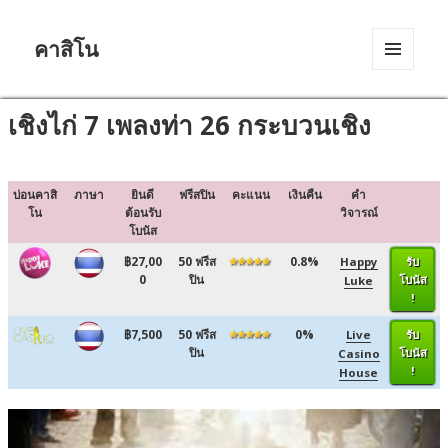
คาสิโน
MENU
AND
WIDGETS
เชิงไก่ 7 เพลงท่า 26 กระบวนเชิง
บ่อนคาสิ
ภาษา
ยินดี
ฟรีสปิน
คะแนน
เงินคืน
คำ
โน
ต้อนรับ
วิจารณ์
โบนัส
฿27,00
50 ฟรีส
0.8%
Happy
รับ
0
ปิน
โบนัส
Luke
!
฿7,500
50 ฟรีส
0%
Live
รับ
ปิน
โบนัส
Casino
!
House