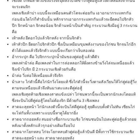
เชิงงัด ไก่ที่มีลำตัวแข็งแรงจะมุดลงไปใต้ขาไก่คู่ต่อสู้แล้วงัดให้ล้มลงจากนั้น
จะระดมจิก
เพลงเชิงเท้าบ่า แบบนี้จะเหมือนคนตัวโตจะต่อยกัน เอาอกมากระแทกกัน
ก่อนฉันใดไก่ก็ทำฉันนั้น หลักจากเอาอกกระแทกกันแล้วจะยืดคอไปจิกหัว
ปีก จิกหน้าอก จิกคอน้อย จิกด้านหน้าเป็นสำคัญ กระบวนเชิงมีอยู่ 3 กระบวน
คือ
เท้าหลัง ยืดอกไปแล้วจิกหลัง จากนั้นจิกตัว
เท้าหัวปีก ยืดยกไปจิกหัวปีก ซึ่งเป็นเหมือนขุมพลังงานของไก่ชน จิกจนไก่อีก
ตัวได้แผลแล้วจึงจิกตัว แบบนี้จะเรียกว่าเจ็บสองต่อ
อ้ากระปุก คือ ไปจิกกระปุกน้ำมันของคู่ต่อสู้ แล้วตีตัว
เพลงท่าม้าล่อ คือเพลงท่าในการล่อหลอกให้ฝั่งตรงข้ามวิ่งไล่จนเหนื่อยแล้ว
จึงเข้าไปจิก มี 2 กระบวนเชิงด้วยกันคือ
ม้าล่อ วิ่งล่อให้เหนื่อยแล้วจึงจิก
ม้าเลาะ ไก่ตัวนี้คือไก่นักวิ่งโดยแท้ ซึ่งไก่ตัวนี้จะวิ่งตามสังเวียนให้ไก่คู่ต่อสู้วิ่ง
ตามจนเหนื่อยแล้วจึงหันมาเตะและตีคู่ต่อสู้
เพลงเชิงสุดท้ายเชิงเพลงสาดแข้งเปล่า ไก่ชนพวกนี้จะเป็นพวกนักเลงโดยแท้
ซึ่งจะบินไปตีคู่ต่อสู้โดยไม่ต้องจิก มีด้วยกัน 3 เชิงเพลง
สาดฉะลุยหน้า ไก่นักเลงตัวนี้จะบินไล่ตีคู่ต่อสู้ ลุยตีแบบตั้งตัวไม่ทัน เซียนไก่
จะโห่กันทั้งวงเพราะแบบนี้หาดูได้ยากยิ่ง
สาดฉากถอยหลัง สมอย่างชื่อกระบวนเชิง ไก่ชนชนบินไปเตะคู่ต่อสู้แล้วถอย
หลังมาตั้งหลักแล้วรุกอย่างเดิมเรื่อยไป
สาดฉากโยกหลบ ไก่จะโยกหลบตัวคู่ต่อสู้แล้วบินตี มีทั้งการใช้กระบวนเชิง
สาดฉะลุยหน้า และ สาดฉาดถอยหลัง