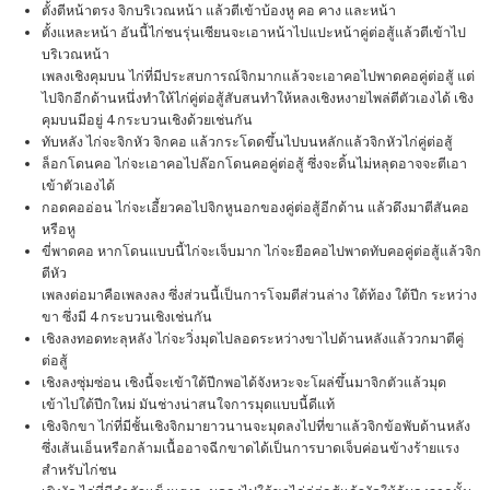
ตั้งตีหน้าตรง จิกบริเวณหน้า แล้วตีเข้าบ้องหู คอ คาง และหน้า
ตั้งแหละหน้า อันนี้ไก่ชนรุ่นเซียนจะเอาหน้าไปแปะหน้าคู่ต่อสู้แล้วตีเข้าไป
บริเวณหน้า
เพลงเชิงคุมบน ไก่ที่มีประสบการณ์จิกมากแล้วจะเอาคอไปพาดคอคู่ต่อสู้ แต่
ไปจิกอีกด้านหนึ่งทำให้ไก่คู่ต่อสู้สับสนทำให้หลงเชิงหงายไพล่ตีตัวเองได้ เชิง
คุมบนมีอยู่ 4 กระบวนเชิงด้วยเช่นกัน
ทับหลัง ไก่จะจิกหัว จิกคอ แล้วกระโดดขึ้นไปบนหลักแล้วจิกหัวไก่คู่ต่อสู้
ล็อกโดนคอ ไก่จะเอาคอไปล๊อกโดนคอคู่ต่อสู้ ซึ่งจะดิ้นไม่หลุดอาจจะตีเอา
เข้าตัวเองได้
กอดคออ่อน ไก่จะเอี้ยวคอไปจิกหูนอกของคู่ต่อสู้อีกด้าน แล้วดึงมาตีสันคอ
หรือหู
ขี่พาดคอ หากโดนแบบนี้ไก่จะเจ็บมาก ไก่จะยือคอไปพาดทับคอคู่ต่อสู้แล้วจิก
ตีหัว
เพลงต่อมาคือเพลงลง ซึ่งส่วนนี้เป็นการโจมตีส่วนล่าง ใต้ท้อง ใต้ปีก ระหว่าง
ขา ซึ่งมี 4 กระบวนเชิงเช่นกัน
เชิงลงทอดทะลุหลัง ไก่จะวิ่งมุดไปลอดระหว่างขาไปด้านหลังแล้ววกมาตีคู่
ต่อสู้
เชิงลงซุ่มซ่อน เชิงนี้จะเข้าใต้ปีกพอได้จังหวะจะโผล่ขึ้นมาจิกตัวแล้วมุด
เข้าไปใต้ปีกใหม่ มันช่างน่าสนใจการมุดแบบนี้ดีแท้
เชิงจิกขา ไก่ที่มีชั้นเชิงจิกมายาวนานจะมุดลงไปที่ขาแล้วจิกข้อพับด้านหลัง
ซึ่งเส้นเอ็นหรือกล้ามเนื้ออาจฉีกขาดได้เป็นการบาดเจ็บค่อนข้างร้ายแรง
สำหรับไก่ชน