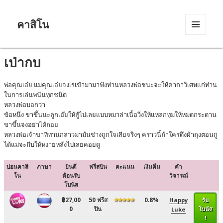
คาสิโน
MENU
AND
WIDGETS
เป่ากบ
พ่อคุณเอ๋ย แม่คุณเอ๋ยจงเร่เข้ามามาฟังท่านหลวงพ่อชนะจะให้คาถาวิเศษแก่ท่าน
ในการเล่นพนันทุกชนิด
หลวงพ่อบอกว่า
ข้อหนึ่ง ขาขึ้นนะลูกเอ๊ยให้สู้ไปเลยแบบหมาล่าเนื้อวิ่งให้แหลกทุ่มให้หมดกระดาน
ขาขึ้นจงอย่าได้ถอย
หลวงพ่อเจ้าขาที่ท่านกล่าวมามันช่างถูกใจเสียจริงๆ คราวนี้ถ้าใครดึงผ้าถุงตอนกู
ได้แม่จะถีบให้หงายหลังไปเลยคอยดู
บ่อนคาสิ
ภาษา
ยินดี
ฟรีสปิน
คะแนน
เงินคืน
คำ
โน
ต้อนรับ
วิจารณ์
โบนัส
฿27,00
50 ฟรีส
0.8%
Happy
รับ
0
ปิน
โบนัส
Luke
!