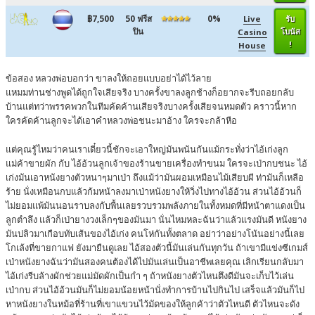
฿7,500
50 ฟรีส
0%
Live
รับ
ปิน
โบนัส
Casino
!
House
ข้อสอง หลวงพ่อบอกว่า ขาลงให้ถอยแบบอย่าได้ไว้ลาย
แหมมท่านช่างพูดได้ถูกใจเสียจริง บางครั้งขาลงลูกช้างก็อยากจะรีบถอยกลับ
บ้านแต่ทว่าพรรคพวกในทีมคัดค้านเสียจริงบางครั้งเสียจนหมดตัว คราวนี้หาก
ใครคัดค้านลูกจะได้เอาคำหลวงพ่อชนะมาอ้าง ใครจะกล้าหือ
แต่คุณรู้ไหมว่าคนเราเดี๋ยวนี้ชักจะเอาใหญ่มันพนันกันแม้กระทั่งว่าไอ้เก่งลูก
แม่ค้าขายผัก กับ ไอ้อ้วนลูกเจ้าของร้านขายเครื่องทำขนม ใครจะเป่ากบชนะ ไอ้
เก่งมันเอาหนังยางตัวหนาๆมาเป่า ถึงแม้ว่ามันผอมเหมือนไม้เสียบผี ท่ามันก็เหลือ
ร้าย นั่งเหมือนกบแล้วก้มหน้าลงมาเป่าหนังยางให้วิ่งไปทางไอ้อ้วน ส่วนไอ้อ้วนก็
ไม่ยอมแพ้มันนอนราบลงกับพื้นเลยรวบรวมพลังภายในทั้งหมดที่มีหน้าตาแดงเป็น
ลูกตำลึง แล้วก็เป่ายางวงเล็กๆของมันมา นั่นไหมหละฉันว่าแล้วแรงมันดี หนังยาง
มันปลิวมาเกือบทับเส้นของไอ้เก่ง คนโห่กันทั้งตลาด อย่าว่าอย่างโน้นอย่างนี้เลย
โกเล้งที่ขายกาแฟ ยังมายืนดูเลย ไอ้สองตัวนี้มันเล่นกันทุกวัน ถ้าเขามีแข่งซีเกมส์
เป่าหนังยางฉันว่ามันสองคนต้องได้ไปมันเล่นเป็นอาชีพเลยคุณ เลิกเรียนกลับมา
ไอ้เก่งรีบล้างผักช่วยแม่มัดผักเป็นกำ ๆ ถ้าหนังยางตัวไหนตึงดีมันจะเก็บไว้เล่น
เป่ากบ ส่วนไอ้อ้วนมันก็ไม่ยอมน้อยหน้านั่งทำการบ้านไปกินไป เสร็จแล้วมันก็ไป
หาหนังยางในหม้อที่ร้านที่เขาแขวนไว้มัดของให้ลูกค้าว่าตัวไหนดี ตัวไหนจะดัง